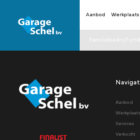
Aanbod
Werkplaats
Familiebedrijf sind
Navigat
Aanbod
Werkplaat
Services
Verkocht