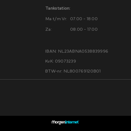
Tankstation:
Ma t/m Vr:
07.00 - 18.00
Za:
08.00 - 17.00
IBAN: NL23ABNA0538839996
KvK: 09073239
BTW-nr: NL800769120B01