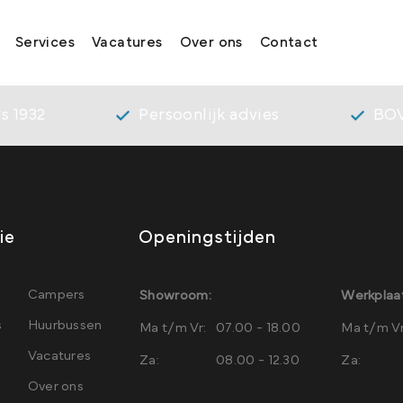
Services
Vacatures
Over ons
Contact
s 1932
Persoonlijk advies
BOV
ie
Openingstijden
Campers
Showroom:
Werkplaat
s
Huurbussen
Ma t/m Vr:
07.00 - 18.00
Ma t/m Vr
Vacatures
Za:
08.00 - 12.30
Za:
Over ons