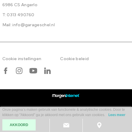
6986 CS Angerlo
T:
0313 490760
Mail:
info@garageschel.nl
Cookie instellingen
Cookie beleid
Onze pagina’s maken gebruik van functionele & analytische cookies. Door te
klikken op "Akkoord" ga je akkoord met ons gebruik van cookies.
Lees meer
AKKOORD