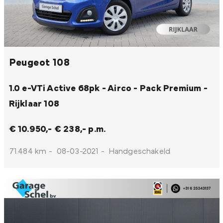
Peugeot 108
1.0 e-VTi Active 68pk - Airco - Pack Premium -
Rijklaar
108
€ 10.950,-
€ 238,- p.m.
71.484 km
-
08-03-2021
-
Handgeschakeld