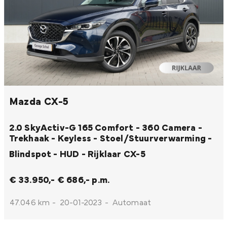
Mazda CX-5
2.0 SkyActiv-G 165 Comfort - 360 Camera -
Trekhaak - Keyless - Stoel/Stuurverwarming -
Blindspot - HUD - Rijklaar
CX-5
€ 33.950,-
€ 686,- p.m.
47.046 km
-
20-01-2023
-
Automaat