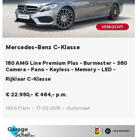
Mercedes-Benz C-Klasse
180 AMG Line Premium Plus - Burmester - 360
Camera - Pano - Keyless - Memory - LED -
Rijklaar
C-Klasse
€ 22.950,-
€ 464,- p.m.
149.671 km
-
17-05-2018
-
Automaat