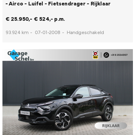
- Airco - Luifel - Fietsendrager - Rijklaar
€ 25.950,-
€ 524,- p.m.
93.924 km
-
07-01-2008
-
Handgeschakeld