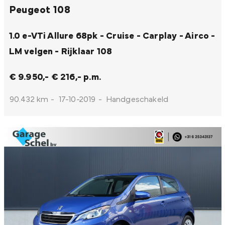
Peugeot 108
1.0 e-VTi Allure 68pk - Cruise - Carplay - Airco -
LM velgen - Rijklaar
108
€ 9.950,-
€ 216,- p.m.
90.432 km
-
17-10-2019
-
Handgeschakeld