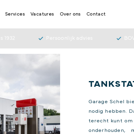
Services
Vacatures
Over ons
Contact
s 1932
Persoonlijk advies
BOV
TANKSTA
Garage Schel bie
nodig hebben. Da
terecht kunt om
onderhouden,