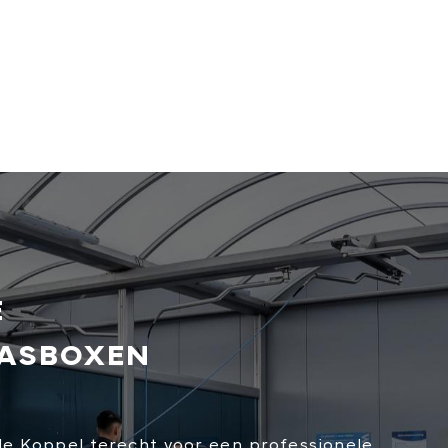
E
WASBOXEN
 de Koppel terecht voor een professionele