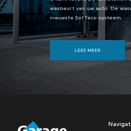
wasbeurt van uw auto. De wass
nieuwste SofTecs-systeem.
LEES MEER
Navigat