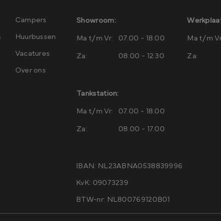
Campers
Showroom:
Werkplaat
s
Huurbussen
Ma t/m Vr:
07.00 - 18.00
Ma t/m Vr
Vacatures
Za:
08.00 - 12.30
Za:
Over ons
Tankstation:
Ma t/m Vr:
07.00 - 18.00
Za:
08.00 - 17.00
IBAN: NL23ABNA0538839996
KvK: 09073239
BTW-nr: NL800769120B01