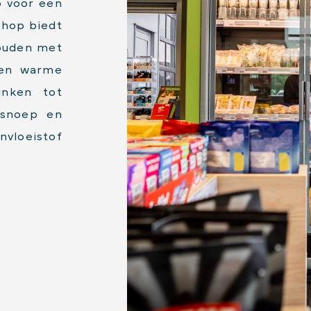
p voor een
shop biedt
houden met
een warme
inken tot
 snoep en
envloeistof