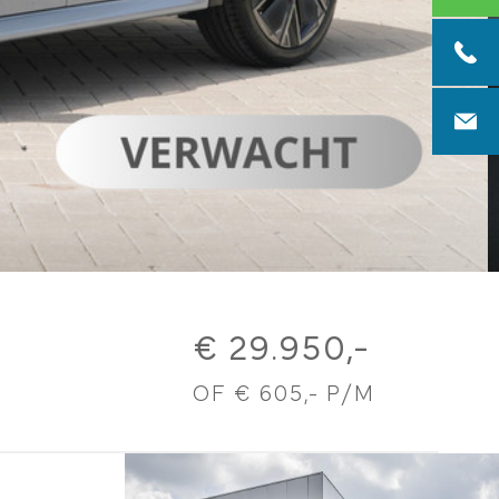
0313 4
info@g
€ 29.950,-
OF € 605,- P/M