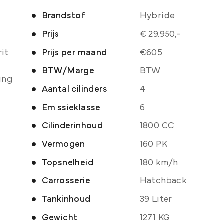
Brandstof
Hybride
Prijs
€ 29.950,-
rit
Prijs per maand
€605
-
BTW/Marge
BTW
ing
Aantal cilinders
4
Emissieklasse
6
Cilinderinhoud
1800 CC
Vermogen
160 PK
Topsnelheid
180 km/h
Carrosserie
Hatchback
Tankinhoud
39 Liter
Gewicht
1271 KG