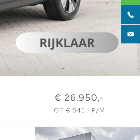
0313 4
info@g
€ 26.950,-
OF € 545,- P/M