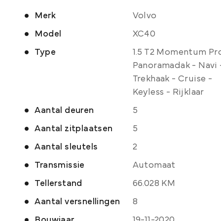
Merk
Volvo
Model
XC40
Type
1.5 T2 Momentum Pro
Panoramadak - Navi 
Trekhaak - Cruise -
Keyless - Rijklaar
Aantal deuren
5
Aantal zitplaatsen
5
Aantal sleutels
2
Transmissie
Automaat
Tellerstand
66.028 KM
Aantal versnellingen
8
Bouwjaar
19-11-2020